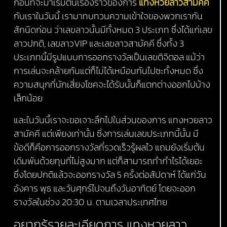
ก่อนที่จะมาเริ่มต้นเรื่องราวของการ
แทงหวยลาวสามัคคี
กับเราในวันนี้ เรามาทบทวนความเข้าใจของพวกเรากัน
สักนิดก่อน ว่าเลขลาวนั้นมีทั้งหมด 3 ประเภท ซึ่งได้แก่เลข
ลาวปกติ, เลขลาวVIP และเลขลาวสามัคคี ซึ่งทั้ง 3
ประเภทนี้มีรูปแบบการออกรางวัลเป็นเลขติจิตอล แม้ว่า
การเล่นจะคล้ายกันแต่ก็ไม่ได้เหมือนกันไปซะทั้งหมด ซึ่ง
ความสนุกที่นักเสี่ยงโชคจะได้รับนั้นก็แตกต่างออกไปบ้าง
เล็กน้อย
และในวันนี้เราจะขอเจาะลึกไปในส่วนของการ แทงหวยลาว
สามัคคี แต่เพียงเท่านั้น ซี่งการเล่นเลขประเภทนี้นั้น มี
ข้อดีก็คือการออกรางวัลที่รวดเร็วรู้ผลไว แถมยังเริ่มต้น
เดิมพันด้วยทุนที่ไม่สูงมาก แต่ก็สามารถทำกำไรได้เยอะ
ซึ่งโดยปกติแล้วจะออกรางวัล 5 ครั้งต่อสัปดาห์ ได้แก่วัน
อังคาร พุธ และวันศุกร์ไปจนถึงวันอาทิตย์ โดยจะออก
รางวัลในช่วง 20:30 น. ตามเวลาประเทศไทย
อยากรู้รายละเอียดการ แทงหวยลาว