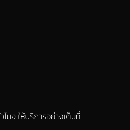
่วโมง ให้บริการอย่างเต็มที่