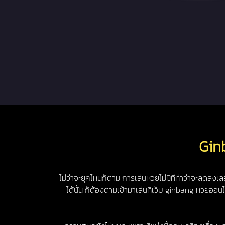
Gin
ไม่ว่าจะยุคไหนก็ตาม การเล่นหวยไม่มีทีท่าว่าจะลดลงเลย
ได้นั้น ก็ต้องตามเข้ามาเล่นที่เว็บ ginbang หวยออนไลน