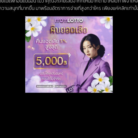
หวยไม่แพ้ที่อื่นแน่นอน ไม่ว่าคุณจะเคยเล่นจากที่ไหนมาก็ตาม ให้ลบภาพจำ
วามสนุกที่มากขึ้น มาพร้อมอัตราการจ่ายที่สูงกว่าใคร เพียงแค่คลิกเท่านั