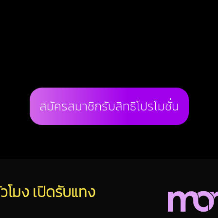
สมัครสมาชิกรับสิทธิโปรโมชั่น
่วโมง เปิดรับแทง