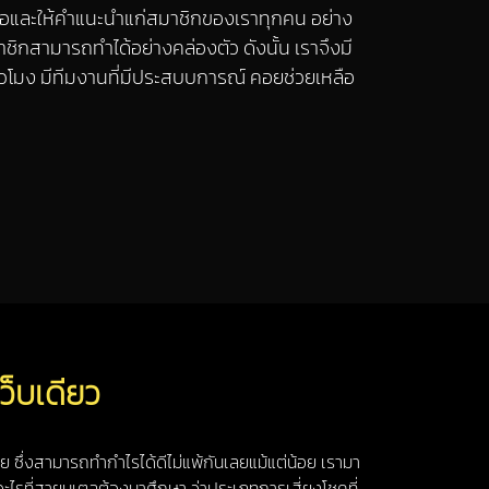
หลือและให้คำแนะนำแก่สมาชิกของเราทุกคน อย่าง
มาชิกสามารถทำได้อย่างคล่องตัว ดังนั้น เราจึงมี
ชั่วโมง มีทีมงานที่มีประสบบการณ์ คอยช่วยเหลือ
็บเดียว
ย ซึ่งสามารถทำกำไรได้ดีไม่แพ้กันเลยแม้แต่น้อย เรามา
รที่สายมูเตลูต้องมาศึกษา ว่าประเภทการเสี่ยงโชคที่