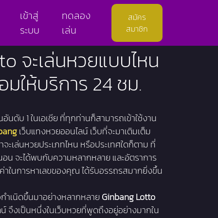
เข้าสู่
ทดลอง
สมัคร
ระบบ
เล่น
สมาชิก
to จะเล่นหวยแบบไหน
้อมให้บริการ 24 ชม.
อันดับ 1 ในเอเชีย ที่ทุกท่านก็สามารถเข้าใช้งาน
bang
เว็บแทงหวยออนไลน์ เว็บที่จะมาเติมเต็ม
่ว่าจะเล่นหวยประเภทไหน หรือประเทศใดก็ตาม ที่
งแน่นอน จะได้พบกับความหลากหลาย และอัตราการ
มีค่าในการหาเลขของคุณ ได้รับอรรถรสมากยิ่งขึ้น
รก่อกำเนิดขึ้นมาอย่างหลากหลาย
Ginbang Lotto
น์ จึงเป็นหนึ่งในเว็บหวยที่พูดถึงอยู่อย่างมากใน