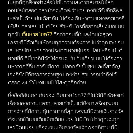
ในยุคที่ทุกสิ่งอย่างล้อไปกับความสะดวกสบายในโลก
ออนไลน์ตลอดเวลา ใครจะคิดล่ะว่าหวยเองก็ได้รับอิทธิพล
เหล่านั้นด้วยเช่นเดียวกัน ไม่ต้องเดินหาตามแผงลอตเตอรี่
ให้เสียเวลาเลยแม้แต่น้อย สำหรับใครที่อยากเสี่ยงโชคแบบ
ทุกวัน
เว็บหวย โชค77
คือคำตอบที่ใช่และโดนใจสุดๆ
เพราะที่นี่จัดเต็มให้ครบทุกความต้องการ ไม่ว่าคุณจะชอบ
เล่นหวยไทย หวยต่างประเทศ หวยหุ้นออนไลน์ หรือแม้แต่
หวยยี่กี ที่นี่เขาก็มีจัดให้ครบจบในเว็บเดียวแบบไม่ต้องตา
มหาจากที่อื่น การันตีความปลอดภัยขั้นสูง และที่สำคัญ
เองก็ยังมีอัตราการจ่ายสูง แทงง่าย สามารถเข้าถึงได้
ตลอด 24 ชั่วโมงแบบไม่มีสะดุดอีกด้วย
ซึ่งข้อดีอันโดดเด่นของ เว็บหวย โชค77 ก็ไม่ได้มีดีเพียงแค่
เรื่องของความหลากหลายเท่านั้น แต่ยังมาพร้อมระบบ
การจ่ายที่มีความคุ้มค่ามากที่สุด เพราะที่นี่จ่ายเงินรางวัล
ต่อบาทให้แบบเต็มเม็ดเต็มหน่วย ไม่มีหัก ไม่ว่าคุณจะถูก
เลขนิดหน่อย หรือจะชนะเงินรางวัลแจ็กพอตก็ตาม ที่นี่