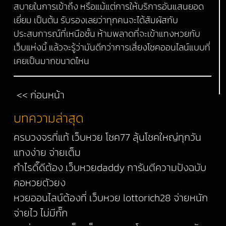
สบายในการเข้าถึง หรือแม้แต่การให้บริการอันแสนยอด
เยี่ยม เป็นต้น รับรองเลยว่าทุกคนจะได้สัมผัสกับ
ประสบการณ์ที่เหนือชั้น ห้ามพลาดที่จะเข้าแทงหวยกับ
เว็บแห่งนี้ แล้วจะรู้ว่ามันดีกว่าการเสี่ยงโชคออนไลน์แบบที่
เคยเป็นมากขนาดไหน
<< ก่อนหน้า
บทความล่าสุด
ครบวงจรที่แท้ เว็บหวย โชค77 ลุ้นโชคใหญ่ทุกวัน
แทงง่าย จ่ายเต็ม
กำไรดี๊ดีต้อง เว็บหวยdaddy การันตีความปังฉบับ
คอหวยตัวยง
หวยออนไลน์ต้องที่ เว็บหวย lottorich28 จ่ายหนัก
จ่ายไว ไม่มีกั๊ก