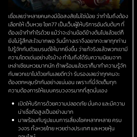
เชื่อเลยว่าหลายคนคงมีข้อสงสัยไม่ใช่น้อย ว่าทำไมถึงต้อง
เลือกให้ เว็บหวย โชค77 เป็นเว็บผู้ให้บริการอันดับต้นๆ ที่
ต้องเข้าทำกำไรด้วย แม้ว่าจะอ่านข้อดีข้างต้นไปแล้วแต่ก็
ยังไม่รู้สึกสะใจมากพอ วันนี้ทางเราจึงอยากจะพาทุกท่าน
ไปรู้จักกับตัวแบรนด์ให้มากยิ่งขึ้น ว่าแท้จริงแล้วพวกเขามี
ความโดดเด่นอย่างไรบ้าง ทำไมถึงได้รับความนิยมจาก
เหล่าเซียนหวยมากนัก ถ้าพร้อมแล้วเราก็มาทำความรู้จัก
กับพวกเขาไปด้วยกันเลยดีกว่า รับรองเลยว่าทุกคนจะ
ต้องตกหลุมรักกันอย่างแน่นอน เพราะที่นี่จัดเต็มทุก
ความต้องการให้แบบครบวงจรมากที่สุดนั่นเอง
เปิดให้บริการด้วยความปลอดภัย มั่นคง และมีความ
น่าเชื่อถือสูงเป็นอย่างมาก
มาพร้อมกับรูปแบบการเสี่ยงโชคหลากหลาย ครบ
วงจร ทั้งหวยไทย หวยต่างประเทศ และหวยหุ้น
ออนไลน์