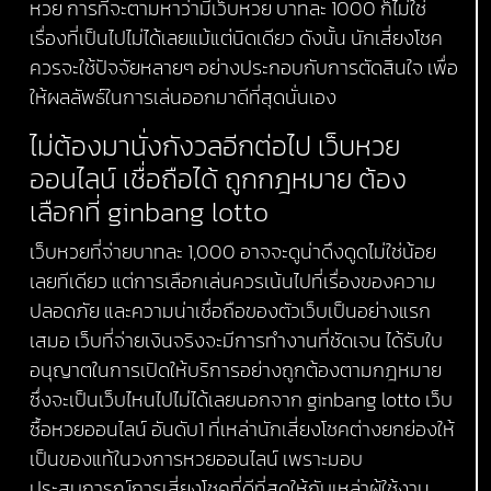
หวย การที่จะตามหาว่ามีเว็บหวย บาทละ 1000 ก็ไม่ใช่
เรื่องที่เป็นไปไม่ได้เลยแม้แต่นิดเดียว ดังนั้น นักเสี่ยงโชค
ควรจะใช้ปัจจัยหลายๆ อย่างประกอบกับการตัดสินใจ เพื่อ
ให้ผลลัพธ์ในการเล่นออกมาดีที่สุดนั่นเอง
ไม่ต้องมานั่งกังวลอีกต่อไป เว็บหวย
ออนไลน์ เชื่อถือได้ ถูกกฎหมาย ต้อง
เลือกที่ ginbang lotto
เว็บหวยที่จ่ายบาทละ 1,000 อาจจะดูน่าดึงดูดไม่ใช่น้อย
เลยทีเดียว แต่การเลือกเล่นควรเน้นไปที่เรื่องของความ
ปลอดภัย และความน่าเชื่อถือของตัวเว็บเป็นอย่างแรก
เสมอ เว็บที่จ่ายเงินจริงจะมีการทำงานที่ชัดเจน ได้รับใบ
อนุญาตในการเปิดให้บริการอย่างถูกต้องตามกฎหมาย
ซึ่งจะเป็นเว็บไหนไปไม่ได้เลยนอกจาก ginbang lotto เว็บ
ซื้อหวยออนไลน์ อันดับ1 ที่เหล่านักเสี่ยงโชคต่างยกย่องให้
เป็นของแท้ในวงการหวยออนไลน์ เพราะมอบ
ประสบการณ์การเสี่ยงโชคที่ดีที่สุดให้กับเหล่าผู้ใช้งาน