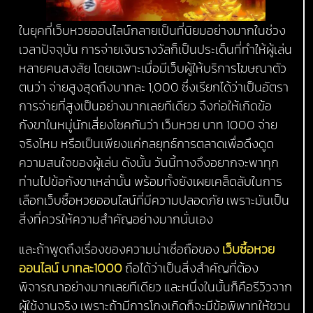
ในยุคที่เว็บหวยออนไลน์กลายเป็นที่นิยมอย่างมากในช่วง
เวลาปัจจุบัน การจ่ายเงินรางวัลก็เป็นประเด็นที่ทำให้ผู้เล่น
หลายคนสงสัย โดยเฉพาะเมื่อมีเว็บผู้ให้บริการโฆษณาตัว
ตนว่า จ่ายสูงสุดถึงบาทละ 1,000 ซึ่งเรียกได้ว่าเป็นอัตรา
การจ่ายที่สูงเป็นอย่างมากเลยทีเดียว จึงก่อให้เกิดข้อ
กังขาในหมู่นักเสี่ยงโชคกันว่า เว็บหวย บาท 1000 จ่าย
จริงไหม หรือเป็นเพียงแค่กลยุทธ์การตลาดเพื่อดึงดูด
ความสนใจของผู้เล่น ดังนั้น วันนี้ทางจึงอยากจะพาทุก
ท่านไปข้อกังขาเหล่านั้น พร้อมทั้งยังเผยเคล็ดลับในการ
เลือกเว็บซื้อหวยออนไลน์ที่มีความปลอดภัย เพราะมันเป็น
สิ่งที่ควรให้ความสำคัญอย่างมากนั่นเอง
และถ้าพูดถึงเรื่องของความน่าเชื่อถือของ
เว็บซื้อหวย
ออนไลน์ บาทละ
1000
ถือได้ว่าเป็นสิ่งสำคัญที่ต้อง
พิจารณาอย่างมากเลยทีเดียว และหนึ่งในนั้นก็คือรีวิวจาก
ผู้ใช้งานจริง เพราะถ้ามีการโกงเกิดก็จะมีข้อพิพาทให้ชวน