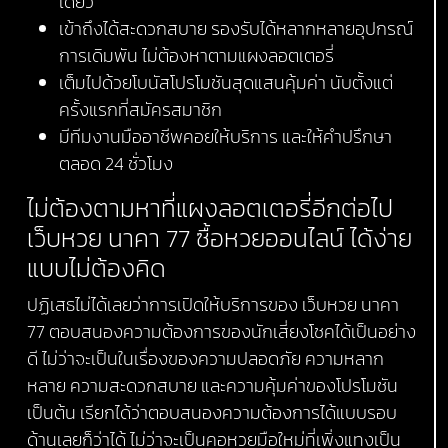
เดียว
เข้าถึงได้สะดวกสบาย รองรับได้หลากหลายอุปกรณ์
การเดิมพัน ไม่ต้องหาตามแผงลอตเตอรี่
เต็มไปด้วยโบนัสโปรโมชันสุดแสนคุ้มค่า นับตั้งแต่
ครั้งแรกที่สมัครสมาชิก
มีทีมงานมืออาชีพคอยให้บริการ และให้คำปรึกษา
ตลอด 24 ชั่วโมง
ไม่ต้องตามหาที่แผงลอตเตอรี่อีกต่อไป
เว็บหวย นาคา 77 ซื้อหวยออนไลน์ ได้ง่าย
แบบไม่ต้องคิด
ปฏิเสธไม่ได้เลยว่าการเปิดให้บริการของ เว็บหวย นาคา
77 ตอบสนองความต้องการของนักเสี่ยงโชคได้เป็นอย่าง
ดี ไม่ว่าจะเป็นในเรื่องของความปลอดภัย ความหลาก
หลาย ความสะดวกสบาย และความคุ้มค่าของโปรโมชัน
เป็นต้น เรียกได้ว่าตอบสนองความต้องการได้แบบรอบ
ด้านเลยก็ว่าได้ ไม่ว่าจะเป็นคอหวยมือใหม่ที่เพิ่งแทงเป็น