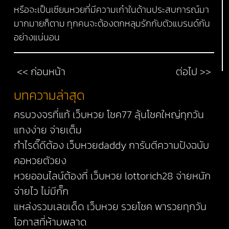
หรือจะเป็นเซียนหวยที่มีความเก๋าในด้านประสบการณ์มา
มากมายก็ตาม ทุกคนจะต้องตกหลุมรักกับตัวแบรนด์กัน
อย่างแน่นอน
<< ก่อนหน้า
ต่อไป >>
บทความล่าสุด
ครบวงจรที่แท้ เว็บหวย โชค77 ลุ้นโชคใหญ่ทุกวัน
แทงง่าย จ่ายเต็ม
กำไรดี๊ดีต้อง เว็บหวยdaddy การันตีความปังฉบับ
คอหวยตัวยง
หวยออนไลน์ต้องที่ เว็บหวย lottorich28 จ่ายหนัก
จ่ายไว ไม่มีกั๊ก
แหล่งรวมเลขเด็ด เว็บหวย รวยโชค พารวยทุกวัน
โอกาสที่ห้ามพลาด