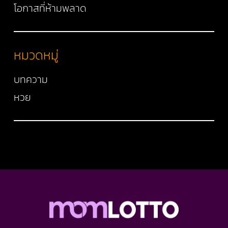
โอกาสที่ห้ามพลาด
หมวดหมู่
บทความ
หวย