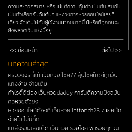
ความสะดวกสบาย หรือแม้แต่ความคุ้มค่า เป็นต้น สมกับ
เป็นตัวเลือกอันดับต้นๆ แห่งวงการหวยออนไลน์เลยที
เดียว จัดเต็มให้กับผู้ใช้งานมากขนาดนี้ มีหรือที่ทุกคนจะ
ยังพลาดเว็บแห่งนี้อยู่
<< ก่อนหน้า
ต่อไป >>
บทความล่าสุด
ครบวงจรที่แท้ เว็บหวย โชค77 ลุ้นโชคใหญ่ทุกวัน
แทงง่าย จ่ายเต็ม
กำไรดี๊ดีต้อง เว็บหวยdaddy การันตีความปังฉบับ
คอหวยตัวยง
หวยออนไลน์ต้องที่ เว็บหวย lottorich28 จ่ายหนัก
จ่ายไว ไม่มีกั๊ก
แหล่งรวมเลขเด็ด เว็บหวย รวยโชค พารวยทุกวัน